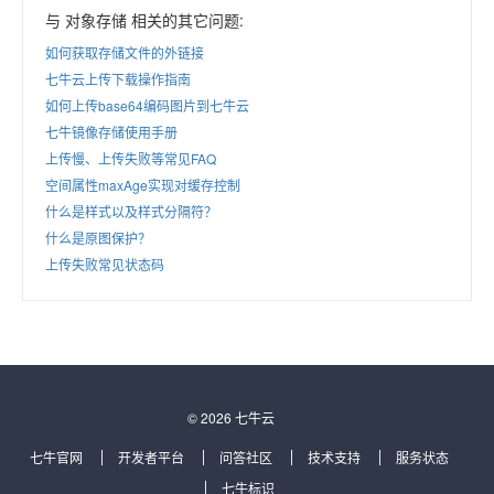
与 对象存储 相关的其它问题:
如何获取存储文件的外链接
七牛云上传下载操作指南
如何上传base64编码图片到七牛云
七牛镜像存储使用手册
上传慢、上传失败等常见FAQ
空间属性maxAge实现对缓存控制
什么是样式以及样式分隔符？
什么是原图保护？
上传失败常见状态码
© 2026 七牛云
七牛官网
开发者平台
问答社区
技术支持
服务状态
七牛标识