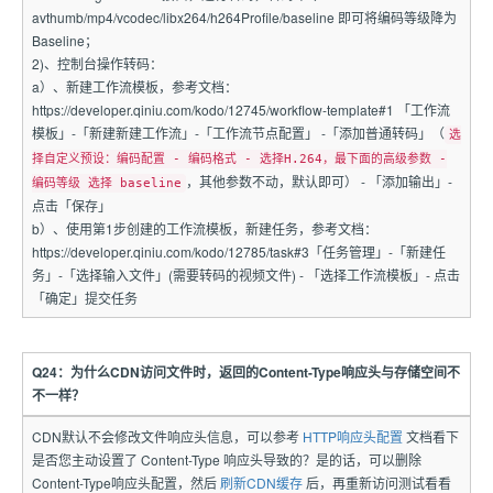
avthumb/mp4/vcodec/libx264/h264Profile/baseline 即可将编码等级降为
Baseline；
2)、控制台操作转码：
a）、新建工作流模板，参考文档：
https://developer.qiniu.com/kodo/12745/workflow-template#1 「工作流
模板」-「新建新建工作流」-「工作流节点配置」 -「添加普通转码」（
选
择自定义预设：编码配置 - 编码格式 - 选择H.264，最下面的高级参数 -
，其他参数不动，默认即可） - 「添加输出」-
编码等级 选择 baseline
点击「保存」
b）、使用第1步创建的工作流模板，新建任务，参考文档：
https://developer.qiniu.com/kodo/12785/task#3「任务管理」-「新建任
务」-「选择输入文件」(需要转码的视频文件) - 「选择工作流模板」- 点击
「确定」提交任务
Q24：为什么CDN访问文件时，返回的Content-Type响应头与存储空间不
不一样？
CDN默认不会修改文件响应头信息，可以参考
HTTP响应头配置
文档看下
是否您主动设置了 Content-Type 响应头导致的？是的话，可以删除
Content-Type响应头配置，然后
刷新CDN缓存
后，再重新访问测试看看