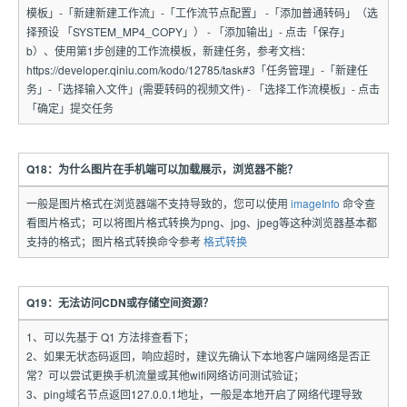
模板」-「新建新建工作流」-「工作流节点配置」 -「添加普通转码」（选
择预设 「SYSTEM_MP4_COPY」） - 「添加输出」- 点击「保存」
b）、使用第1步创建的工作流模板，新建任务，参考文档：
https://developer.qiniu.com/kodo/12785/task#3「任务管理」-「新建任
务」-「选择输入文件」(需要转码的视频文件) - 「选择工作流模板」- 点击
「确定」提交任务
Q18：为什么图片在手机端可以加载展示，浏览器不能？
一般是图片格式在浏览器端不支持导致的，您可以使用
imageInfo
命令查
看图片格式；可以将图片格式转换为png、jpg、jpeg等这种浏览器基本都
支持的格式；图片格式转换命令参考
格式转换
Q19：无法访问CDN或存储空间资源？
1、可以先基于 Q1 方法排查看下；
2、如果无状态码返回，响应超时，建议先确认下本地客户端网络是否正
常？可以尝试更换手机流量或其他wifi网络访问测试验证；
3、ping域名节点返回127.0.0.1地址，一般是本地开启了网络代理导致