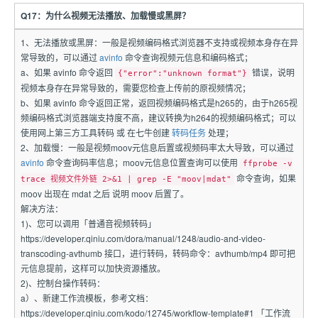
Q17：为什么视频无法播放、加载慢或黑屏？
1、无法播放或黑屏：一般是视频编码格式浏览器不支持或视频本身存在异
常导致的，可以通过
avinfo
命令查询视频元信息和编码格式；
a、如果 avinfo 命令返回
错误，说明
{"error":"unknown format"}
视频本身存在异常导致的，需要您检查上传前的原视频情况；
b、如果 avinfo 命令返回正常，返回视频编码格式是h265的，由于h265视
频编码格式浏览器端支持度不高，建议转换为h264的视频编码格式；可以
使用网上第三方工具转码 或 在七牛创建
转码任务
处理；
2、加载慢：一般是视频moov元信息后置或视频码率太大导致，可以通过
avinfo
命令查询码率信息；moov元信息位置查询可以使用
ffprobe -v
命令查询，如果
trace 视频文件外链 2>&1 | grep -E "moov|mdat"
moov 出现在 mdat 之后 说明 moov 后置了。
解决方法：
1)、您可以调用「普通音视频转码」
https://developer.qiniu.com/dora/manual/1248/audio-and-video-
transcoding-avthumb 接口，进行转码，转码命令：avthumb/mp4 即可把
元信息提前，这样可以加快资源播放。
2)、控制台操作转码：
a）、新建工作流模板，参考文档：
https://developer.qiniu.com/kodo/12745/workflow-template#1 「工作流