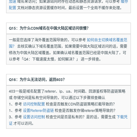
加速
域名来访问；如果源站同时存在动态和静态资源请求，可以参考
缓存
配置
文档对静态资源设置缓存时间，最后设置一个全局不缓存来处理。
Q15：为什么CDN域名在中国大陆区域访问很慢？
一般是您选择了海外覆盖范围导致的，可以参考
如何自主切换域名覆盖范
围？
去核实确认下域名覆盖范围，如果需要中国大陆区域访问的话，需要
修改为中国大陆区域覆盖。如果确认域名覆盖范围已经是中国大陆了，可
以参考「Q4：下载速度太慢，如何解决？」 进一步排查。
Q16：为什么无法访问，返回403？
403一般是域名配置了referer、ip、ua、时间戳、回源鉴权等防盗链策略
或 存储空间是私有空间导致的，可以通过以下步骤排查确认
1、参考
访问控制配置
检查是否触发CDN防盗链策略拦截导致的？
1、参考
设置Referer防盗链
检查是否触发存储referer策略导致的？
3、参考
设置访问控制
检查空间是否是私有的？是的话，需要生成
下载凭
证
才可以访问。