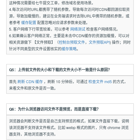
这种情况需要给七牛提交工单，修改域名使用场景。
4.每次访问时URL都携带了随机参数，导致每次访问时CDN都回源拉取资
源，导致加载慢的，建议在业务端请求时去除URL中携带的随机参数，或
者参考
缓存配置
配置忽略对应请求参数来处理。
5. 客户网络下行带宽较差，可以参考
网络测试
检查客户网络情况。
6.如果确认客户网络正常，主要是未击中CDN缓存的资源加载慢，可以对
相关资源做下 【文件预取】（
控制台预取文件
，
文件预取API
) 操作；同时
针对不同类型的文件设置核实的
缓存策略
。
Q5：上传前文件的大小和下载的文件大小不一致是什么原因？
首先
刷新 CDN 缓存
，刷新 10 分钟后，可通过
检查文件 md5
的方式，
来看文件和原文件是否一致。
Q6：为什么浏览器访问文件不是预览，而是直接下载？
浏览器会判断文件是否是自己支持预览的格式，如果文件直接下载，说明
该浏览器不支持该文件格式。比如 webp 格式的图片，只有 chrome 浏览
器支持，其他浏览器不支持。