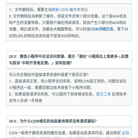
1：文件删除后，需要主动
刷新 CDN 缓存
才可以
2: 文件删除后且刷新了缓存，但是文件还有少部分流量，这个是404状态
码产生的流量导致，只要客户端在持续请求，就会产生少部分的404响应
流量，相比源文件，流量会大幅度降低，可以检查
CDN详细日志
，看下对
应的URL的响应状态码是不是非200的响应。
Q13：微信小程序中无法访问资源，提示「请在“小程库右上角更多->反馈
与投诉”中和开发者反馈。」如何处理？
可以先在微信中直接请求资源外链看下是否正常？
1、直接请求正常，但小程序访问失败，说明CDN是正常的，问题应该在
小程序这一层，需要您那边技术排查下小程序问题；
2、如果直接请求也失败，可以提供下具体错误信息，
提交工单
反馈技术
支持人员进一步排查
Q14：为什么CDN域名的动态查询请求没有请求源站？
CDN一般用于静态资源的缓存加速，如果是动态请求的话，建议绑定
全站