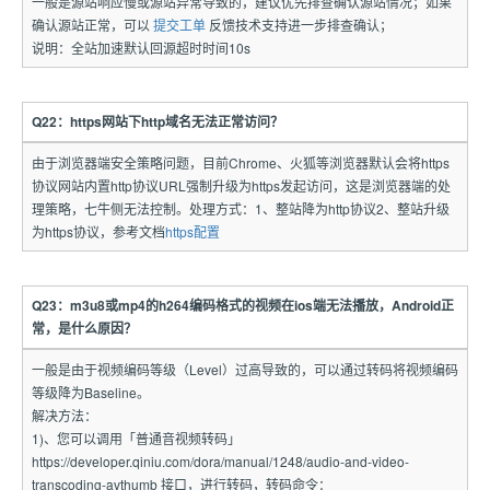
一般是源站响应慢或源站异常导致的，建议优先排查确认源站情况；如果
确认源站正常，可以
提交工单
反馈技术支持进一步排查确认；
说明：全站加速默认回源超时时间10s
Q22：https网站下http域名无法正常访问？
由于浏览器端安全策略问题，目前Chrome、火狐等浏览器默认会将https
协议网站内置http协议URL强制升级为https发起访问，这是浏览器端的处
理策略，七牛侧无法控制。处理方式：1、整站降为http协议2、整站升级
为https协议，参考文档
https配置
Q23：m3u8或mp4的h264编码格式的视频在ios端无法播放，Android正
常，是什么原因？
一般是由于视频编码等级（Level）过高导致的，可以通过转码将视频编码
等级降为Baseline。
解决方法：
1)、您可以调用「普通音视频转码」
https://developer.qiniu.com/dora/manual/1248/audio-and-video-
transcoding-avthumb 接口，进行转码，转码命令：