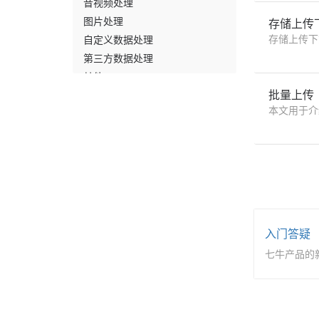
音视频处理
图片处理
存储上传
存储上传下
自定义数据处理
第三方数据处理
其他
批量上传
本文用于介
云主机服务
负载均衡
主机
云数据库
网络安全
其他
入门答疑
账户与财务
七牛产品的
计费问题
账户问题
退款提现