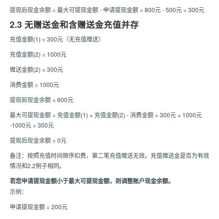
提现后现金余额 = 最大可提现金额 - 申请提现金额 = 800元 - 500元 = 300元
2.3 无赠送金和含赠送金充值并存
充值金额(1) = 300元（无充值赠送）
充值金额(2) = 1000元
赠送金额(2) = 300元
消费金额 = 1000元
提现前现金余额 = 600元
最大可提现金额 = 充值金额(1) + 充值金额(2) - 消费金额 = 300元 + 1000元
-1000元 = 300元
提现后现金余额 = 0元
备注：按照充值时间顺序扣费，第二笔充值赠送无效。充值赠送金是否为有效
情况和2.2例子相同。
若您申请提现金额小于最大可提现金额，则调整账户现金余额。
示例：
申请提现金额 = 200元