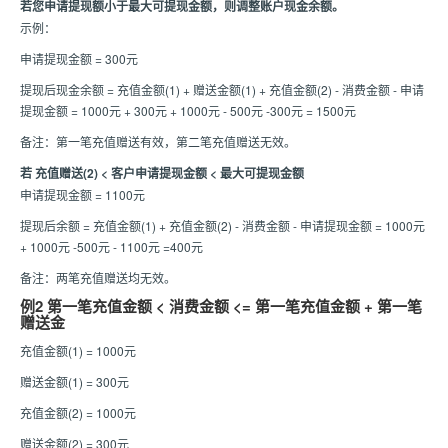
若您申请提现额小于最大可提现金额，则调整账户现金余额。
示例：
申请提现金额 = 300元
提现后现金余额 = 充值金额(1) + 赠送金额(1) + 充值金额(2) - 消费金额 - 申请
提现金额 = 1000元 + 300元 + 1000元 - 500元 -300元 = 1500元
备注：第一笔充值赠送有效，第二笔充值赠送无效。
若 充值赠送(2) < 客户申请提现金额 < 最大可提现金额
申请提现金额 = 1100元
提现后余额 = 充值金额(1) + 充值金额(2) - 消费金额 - 申请提现金额 = 1000元
+ 1000元 -500元 - 1100元 =400元
备注：两笔充值赠送均无效。
例2 第一笔充值金额 < 消费金额 <= 第一笔充值金额 + 第一笔
赠送金
充值金额(1) = 1000元
赠送金额(1) = 300元
充值金额(2) = 1000元
赠送金额(2) = 300元