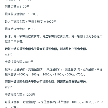
消费金额 = 1100元
提现前现金余额 = 1500元
最大可提现金额 = 充值金额(2) = 1000元
提现后现金余额 = 200元
备注：第一笔充值赠送有效，第二笔充值赠送无效。第一笔现金余额200元可
继续用于消费。
若您申请的提现金额小于最大可提现金额，则调整账户现金余额。
示例：
申请提现金额 = 500元
提现后现金余额 = 充值金额(1) + 赠送金额(1) + 充值金额(2) - 消费金额 - 申请
提现金额 =1000元 + 300元 + 1000元 - 1100元 - 500元 =700元
若您申请提现金额大于最大可提现金额，则两笔充值赠送均无效。
示例：
申请提现金额 = 1200元
可提现金额 = 充值金额(1) + 充值金额(2) -消费金额 =1000元 + 1000元 - 1100
元 = 900元