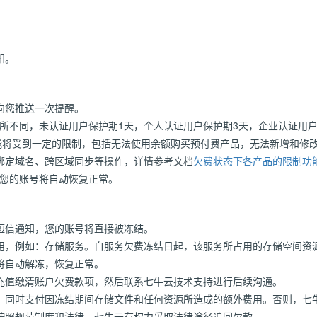
知。
向您推送一次提醒。
态有所不同，未认证用户保护期1天，个人认证用户保护期3天，企业认证用
/功能将受到一定的限制，包括无法使用余额购买预付费产品，无法新增和修
绑定域名、跨区域同步等操作，详情参考文档
欠费状态下各产品的限制功
，您的账号将自动恢复正常。
短信通知，您的账号将直接被冻结。
用，例如：存储服务。自服务欠费冻结日起，该服务所占用的存储空间资
将自动解冻，恢复正常。
充值缴清账户欠费款项，然后联系七牛云技术支持进行后续沟通。
，同时支付因冻结期间存储文件和任何资源所造成的额外费用。否则，七
按照规范制度和法律，七牛云有权力采取法律途径追回欠款。