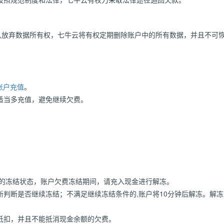
默认放弃数据所有权，七牛云将有权定期删除账户中的所有数据，并且不可
账户充值
。
适当多充值，避免继续欠费。
户的冻结状态，账户欠费冻结期间，请充入现金进行解冻。
判断是否继续冻结；不满足继续冻结条件的,账户将10分钟后解冻。解冻
抵扣，并且不能抵消现金余额的欠费。