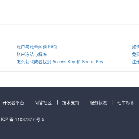
账户与账单问题 FAQ
如
账户冻结与解冻
免
怎么获取或者找到 Access Key 和 Secret Key
注
开发者平台
问答社区
技术支持
服务状态
七牛标识
 ICP 备 11037377 号-5