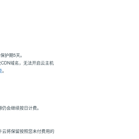
户保护期5天。
改CDN域名，无法开启云主机
能
。
源仍会继续按日计费。
牛云将保留按照您未付费用的