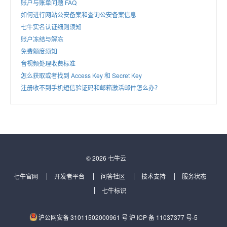
账户与账单问题 FAQ
如何进行网站公安备案和查询公安备案信息
七牛实名认证细则须知
账户冻结与解冻
免费额度须知
音视频处理收费标准
怎么获取或者找到 Access Key 和 Secret Key
注册收不到手机短信验证码和邮箱激活邮件怎么办？
© 2026 七牛云
七牛官网
开发者平台
问答社区
技术支持
服务状态
七牛标识
沪公网安备 31011502000961 号
沪 ICP 备 11037377 号-5