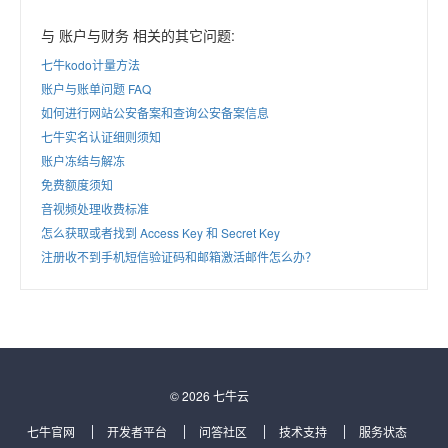
与 账户与财务 相关的其它问题:
七牛kodo计量方法
账户与账单问题 FAQ
如何进行网站公安备案和查询公安备案信息
七牛实名认证细则须知
账户冻结与解冻
免费额度须知
音视频处理收费标准
怎么获取或者找到 Access Key 和 Secret Key
注册收不到手机短信验证码和邮箱激活邮件怎么办？
© 2026 七牛云
七牛官网
开发者平台
问答社区
技术支持
服务状态