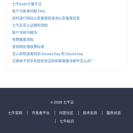
七牛kodo计量方法
账户与账单问题 FAQ
如何进行网站公安备案和查询公安备案信息
七牛实名认证细则须知
账户冻结与解冻
免费额度须知
音视频处理收费标准
怎么获取或者找到 Access Key 和 Secret Key
注册收不到手机短信验证码和邮箱激活邮件怎么办？
© 2026 七牛云
七牛官网
开发者平台
问答社区
技术支持
服务状态
七牛标识