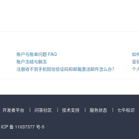
账户与账单问题 FAQ
如
账户冻结与解冻
音
注册收不到手机短信验证码和邮箱激活邮件怎么办？
个
开发者平台
问答社区
技术支持
服务状态
七牛标识
 ICP 备 11037377 号-5