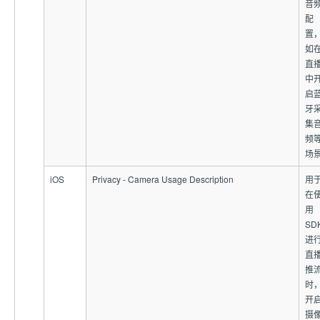
音
配
置
如
直
中
启
牙
集
频
场
iOS
Privacy - Camera Usage Description
用
在
用
SD
进
直
推
时
开
摄