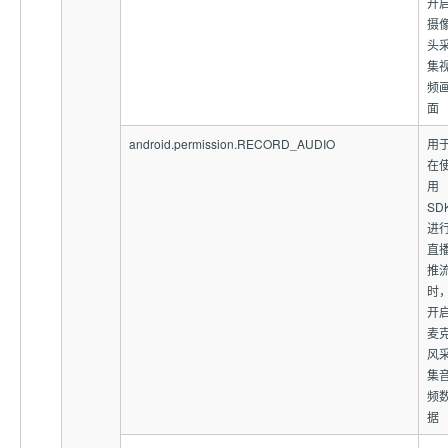
开
摄
头
集
频
面
android.permission.RECORD_AUDIO
用
在
用
SD
进
直
推
时
开
麦
风
集
频
据