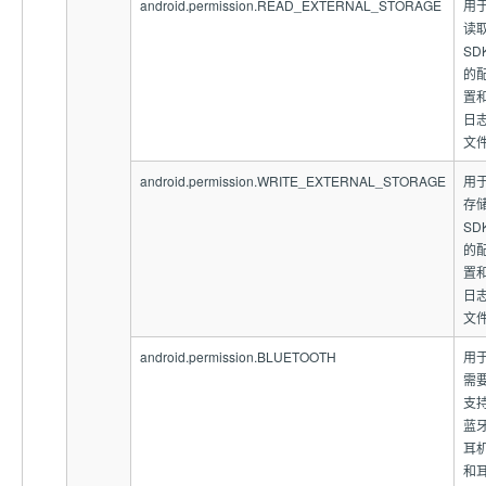
android.permission.READ_EXTERNAL_STORAGE
用
读
SD
的
置
日
文
android.permission.WRITE_EXTERNAL_STORAGE
用
存
SD
的
置
日
文
android.permission.BLUETOOTH
用
需
支
蓝
耳
和