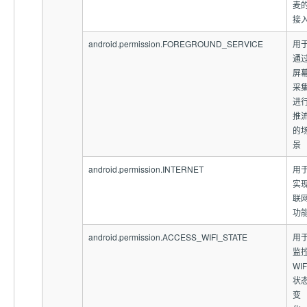
麦
接
android.permission.FOREGROUND_SERVICE
用
通
屏
采
进
推
的
景
android.permission.INTERNET
用
实
联
功
android.permission.ACCESS_WIFI_STATE
用
监
WIF
状
变