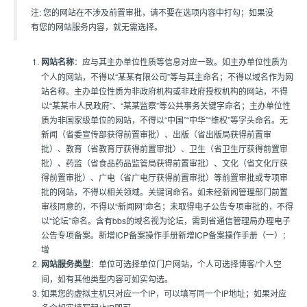
注: 您的网站在不涉及前置审批，请不要在选项内容中打勾；如果没
有您的网站服务内容，就无需选择。
网站名称
：应与其主办单位性质等信息对应一致。如主办单位性质为
个人的网站，不得以“某某有限公司”等与其主命名；不得以域名作为网
站名称。主办单位性质为非政府机构或非政府授权机构的网站，不得
以“某某市人民政府”、“某某监察”等公共事务关键字命名；主办单位性
质为非国家级单位的网站，不得以“中国”“中华”“维权”等字头命名。无
新闻（省委宣传部获得前置审批）、出版（省出版局获得前置审
批）、教育（省教育厅获得前置审批）、卫生（省卫生厅获得前置审
批）、药监（省食品药品监管局获得前置审批）、文化（省文化厅获
得前置审批）、广电（省广电厅获得前置审批）等前置审批或专项审
批的网站，不得以相关领域。关键词命名。如未经新闻管理部门前置
审核同意的，不得以“新闻网”命名；未取得电子公告专项审批的，不得
以“论坛”命名。含有bbs的域名视为论坛，需到省通信管理局办理电子
公告专项备案。新增ICP备案操作手册新增ICP备案操作手册（一）：
增
网站服务类型
：单位可选择单位门户网站，个人可选择博客/个人空
间，如有其他类型内容可如实勾选。
如果您的虚拟主机只对应一个IP，可以填写同一个IP地址；如果对应