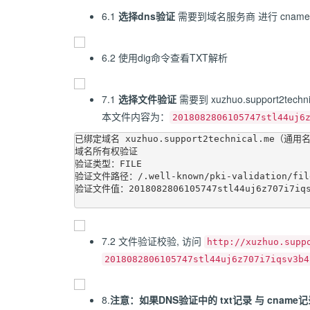
6.1
选择dns验证
需要到域名服务商 进行 cname
6.2 使用dig命令查看TXT解析
7.1
选择文件验证
需要到 xuzhuo.support2
本文件内容为：
2018082806105747stl44uj6
已绑定域名 xuzhuo.support2technical.me（通用名
域名所有权验证

验证类型：FILE

验证文件路径：/.well-known/pki-validation/file
验证文件值：2018082806105747stl44uj6z707i7iqsv
7.2 文件验证校验, 访问
http://xuzhuo.supp
2018082806105747stl44uj6z707i7iqsv3b4
8.
注意：如果DNS验证中的 txt记录 与 cn