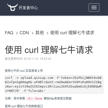
开发者中心
Toggle
navigation
FAQ
CDN
其他
使用 curl 理解七牛请求
使用 curl 理解七牛请求
最近更新时间: 2018-11-21 18:52:43
使用七牛的 curl 实现表单上传
curl -v upload.qiniup.com -F'token=JOiPUijNB0t8vbN
KIufpn5gDKmg0G-uFHBlrQoV2:rmU9wAEmrSV9FxPuD0V1Z1Bg
zKw=:eyJzY29wZSI6Impzc2RrIiwiZGVhZGxpbmUiOjE0ODQwM
注释：其中参数
模拟http表单提交数据
-F/--form
使用 curl 模拟七牛的刷新接口