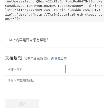
'Authorization: QBox vI2xPIjOoh7udcRw4GdYNvf3o_gKs
Cx9wdZaC9u-:0KPRVoBiHR2c9K-t9bBr5DVDuUU=' -d '{"ur
ls":["http://7xr0n9.com1.z0.glb.clouddn.com/3.txt.
zip"],"dirs":["http://7xr0n9.com1.z0.glb.clouddn.c
以上内容是否对您有帮助？
文档反馈
(如有产品使用问题，请
提交工单
)
提交